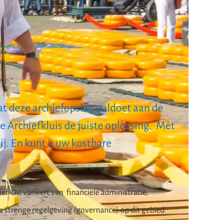
at deze archiefopslag voldoet aan de
 Archiefkluis de juiste oplossing. Met
ij. En kunt u uw kostbare
f. Dit varieert van financiële administratie,
de strenge regelgeving (governance) op dit gebied