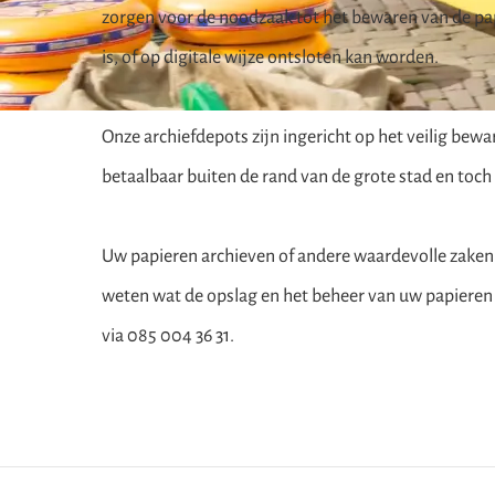
zorgen voor de noodzaak tot het bewaren van de papi
is, of op digitale wijze ontsloten kan worden.
Onze archiefdepots zijn ingericht op het veilig bew
betaalbaar buiten de rand van de grote stad en toch
Uw papieren archieven of andere waardevolle zaken op
weten wat de
opslag en het beheer van uw
papieren 
via 085 004 36 31.