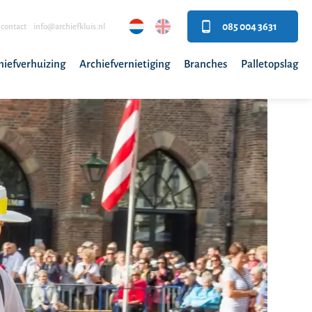
085 004 3631
contact
info@archiefkluis.nl
hiefverhuizing
Archiefvernietiging
Branches
Palletopslag