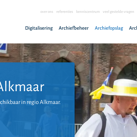
over ons
referenties
kenniscentrum
veel gestelde vragen
Digitalisering
Archiefbeheer
Archiefopslag
Arc
 Alkmaar
schikbaar in regio Alkmaar.