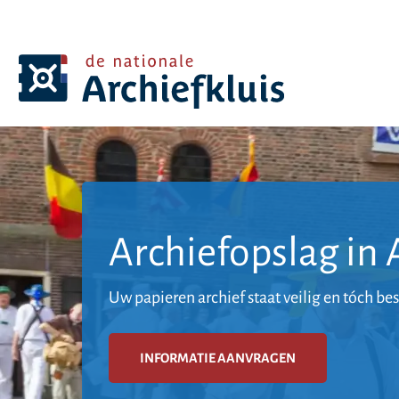
Archiefopslag in
Uw papieren archief staat veilig en tóch be
INFORMATIE AANVRAGEN