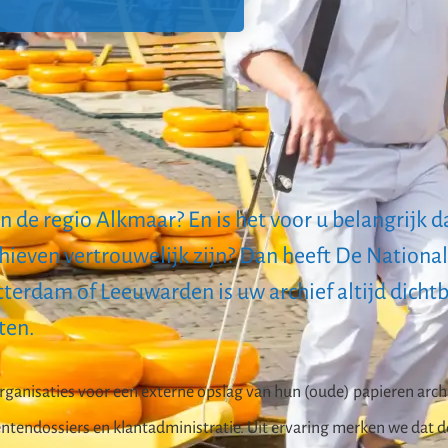
n de regio Alkmaar? En is het voor u belangrijk d
ieven vertrouwelijk zijn? Dan heeft De Nationale
terdam of Leeuwarden is uw archief altijd dichtb
ten.
ganisaties voor een externe opslag van hun (oude) papieren archie
ëntendossiers en klantadministratie. Uit ervaring merken we dat 