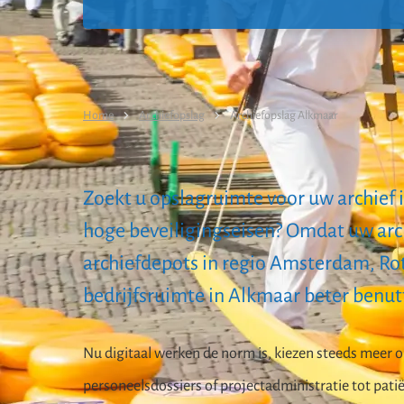
Home
Archiefopslag
Archiefopslag Alkmaar
Zoekt u opslagruimte voor uw archief i
hoge beveiligingseisen? Omdat uw arch
archiefdepots in regio Amsterdam, Rot
bedrijfsruimte in Alkmaar beter benut
Nu digitaal werken de norm is, kiezen steeds meer or
personeelsdossiers of projectadministratie tot pati