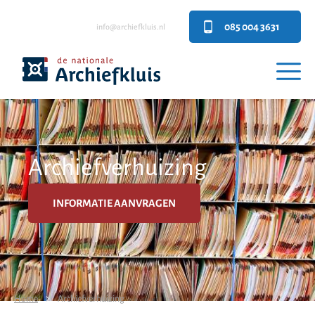
085 004 3631
info@archiefkluis.nl
Archiefverhuizing
INFORMATIE AANVRAGEN
Home
Archiefverhuizing