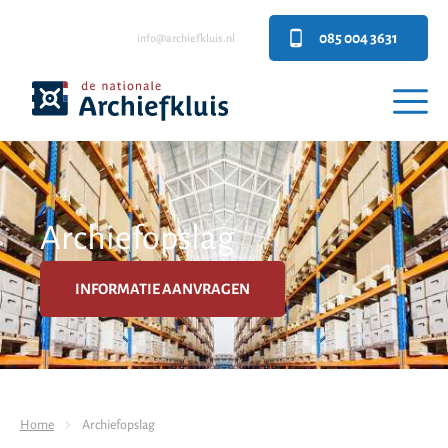
085 004 3631
info@archiefkluis.nl
Archiefopslag
INFORMATIE AANVRAGEN
Home
Archiefopslag