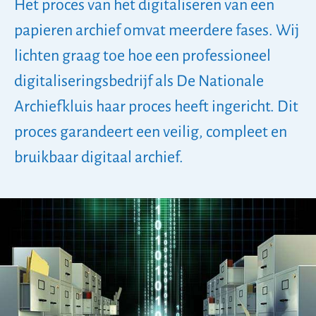
Het proces van het digitaliseren van een
papieren archief omvat meerdere fases. Wij
lichten graag toe hoe een professioneel
digitaliseringsbedrijf als De Nationale
Archiefkluis haar proces heeft ingericht. Dit
proces garandeert een veilig, compleet en
bruikbaar digitaal archief.